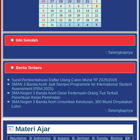
26
27
28
29
30
31
1
2
3
4
5
6
7
8
9
10
11
12
13
14
15
16
17
18
19
20
21
22
23
24
25
26
27
28
29
30
31
1
2
3
4
5
Info Sekolah
::
Selengkapnya
Berita Terbaru
Surat Pemberitahuan Daftar Ulang Calon Murid TP 2025/2026
SMAN 3 Banda Aceh Jadi Sampel Programme for International Student
Assessment (PISA 2025)
SMA Negeri 3 Banda Aceh Gelar Pertemuan Orang Tua Terkait
Penentuan Kelas Peminatan
SMA Negeri 3 Banda Aceh Umumkan Kelulusan, 360 Murid Dinyatakan
Lulus
::
Selengkapnya
Materi Ajar
|
Akuntansi
|
B. Indonesia
|
B. Inggris
|
B. Jerman
|
B. Sunda
|
Biologi
|
BK
|