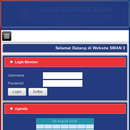
Selamat Datang di Website SMAN 3 B
Login Member
:
Username
:
Password
Agenda
08 August 2026
M
S
S
R
K
J
S