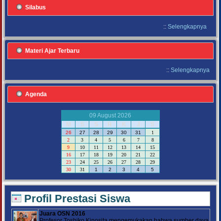
Silabus
::
Selengkapnya
Materi Ajar Terbaru
::
Selengkapnya
Agenda
09 August 2026
M
S
S
R
K
J
S
26
27
28
29
30
31
1
2
3
4
5
6
7
8
9
10
11
12
13
14
15
16
17
18
19
20
21
22
23
24
25
26
27
28
29
30
31
1
2
3
4
5
Profil Prestasi Siswa
Juara OSN 2016
Profesor Toshiko Kinosita mengemukakan bahwa sumber daya