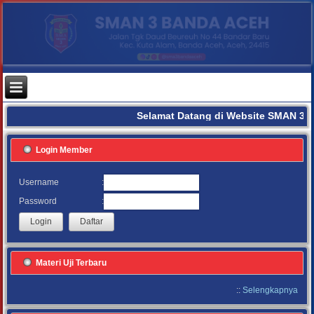
Selamat Datang di Website SMAN 3 
Login Member
:
Username
:
Password
Materi Uji Terbaru
::
Selengkapnya