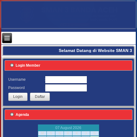
Selamat Datang di Website SMAN 3 B
Login Member
:
Username
:
Password
Agenda
07 August 2026
M
S
S
R
K
J
S