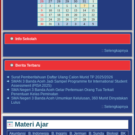
26
27
28
29
30
31
1
2
3
4
5
6
7
8
9
10
11
12
13
14
15
16
17
18
19
20
21
22
23
24
25
26
27
28
29
30
31
1
2
3
4
5
Info Sekolah
::
Selengkapnya
Berita Terbaru
Surat Pemberitahuan Daftar Ulang Calon Murid TP 2025/2026
SMAN 3 Banda Aceh Jadi Sampel Programme for International Student
Assessment (PISA 2025)
SMA Negeri 3 Banda Aceh Gelar Pertemuan Orang Tua Terkait
Penentuan Kelas Peminatan
SMA Negeri 3 Banda Aceh Umumkan Kelulusan, 360 Murid Dinyatakan
Lulus
::
Selengkapnya
Materi Ajar
|
Akuntansi
|
B. Indonesia
|
B. Inggris
|
B. Jerman
|
B. Sunda
|
Biologi
|
BK
|