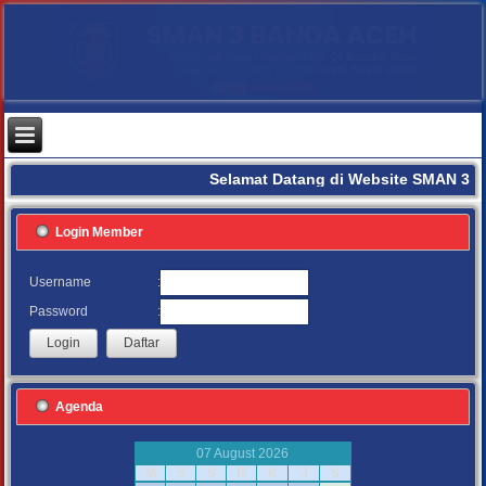
Selamat Datang di Website SMAN 3 B
Login Member
:
Username
:
Password
Agenda
07 August 2026
M
S
S
R
K
J
S