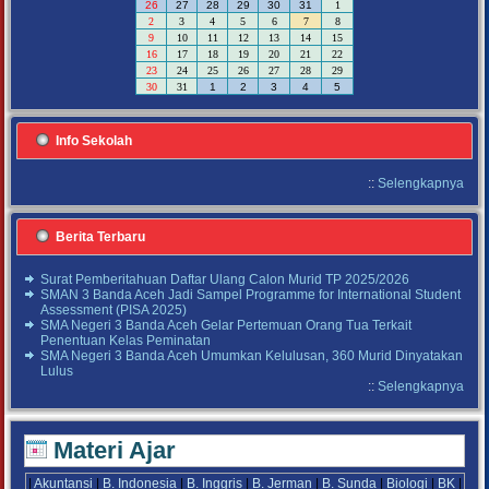
26
27
28
29
30
31
1
2
3
4
5
6
7
8
9
10
11
12
13
14
15
16
17
18
19
20
21
22
23
24
25
26
27
28
29
30
31
1
2
3
4
5
Info Sekolah
::
Selengkapnya
Berita Terbaru
Surat Pemberitahuan Daftar Ulang Calon Murid TP 2025/2026
SMAN 3 Banda Aceh Jadi Sampel Programme for International Student
Assessment (PISA 2025)
SMA Negeri 3 Banda Aceh Gelar Pertemuan Orang Tua Terkait
Penentuan Kelas Peminatan
SMA Negeri 3 Banda Aceh Umumkan Kelulusan, 360 Murid Dinyatakan
Lulus
::
Selengkapnya
Materi Ajar
|
Akuntansi
|
B. Indonesia
|
B. Inggris
|
B. Jerman
|
B. Sunda
|
Biologi
|
BK
|