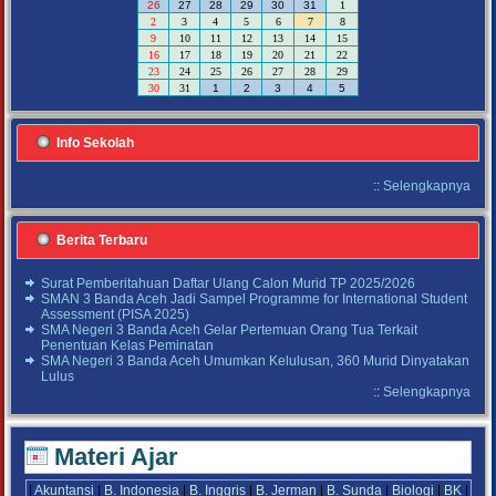
26
27
28
29
30
31
1
2
3
4
5
6
7
8
9
10
11
12
13
14
15
16
17
18
19
20
21
22
23
24
25
26
27
28
29
30
31
1
2
3
4
5
Info Sekolah
::
Selengkapnya
Berita Terbaru
Surat Pemberitahuan Daftar Ulang Calon Murid TP 2025/2026
SMAN 3 Banda Aceh Jadi Sampel Programme for International Student
Assessment (PISA 2025)
SMA Negeri 3 Banda Aceh Gelar Pertemuan Orang Tua Terkait
Penentuan Kelas Peminatan
SMA Negeri 3 Banda Aceh Umumkan Kelulusan, 360 Murid Dinyatakan
Lulus
::
Selengkapnya
Materi Ajar
|
Akuntansi
|
B. Indonesia
|
B. Inggris
|
B. Jerman
|
B. Sunda
|
Biologi
|
BK
|