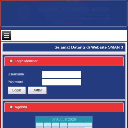
Selamat Datang di Website SMAN 3 B
Login Member
:
Username
:
Password
Agenda
07 August 2026
M
S
S
R
K
J
S