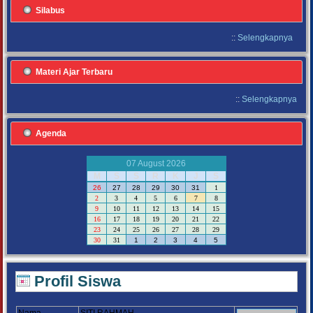
Silabus
::
Selengkapnya
Materi Ajar Terbaru
::
Selengkapnya
Agenda
07 August 2026
M
S
S
R
K
J
S
26
27
28
29
30
31
1
2
3
4
5
6
7
8
9
10
11
12
13
14
15
16
17
18
19
20
21
22
23
24
25
26
27
28
29
30
31
1
2
3
4
5
Profil Siswa