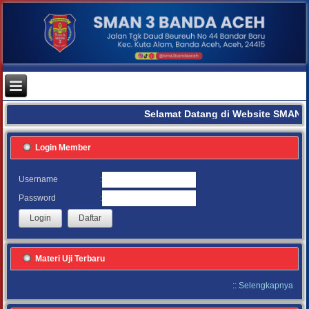
Selamat Datang di Website SMAN 3
Login Member
:
Username
:
Password
Materi Uji Terbaru
::
Selengkapnya