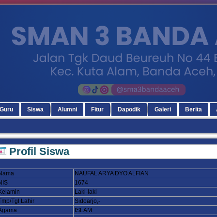
Guru
Siswa
Alumni
Fitur
Dapodik
Galeri
Berita
Profil Siswa
Nama
NAUFAL ARYA DYO ALFIAN
NIS
1674
Kelamin
Laki-laki
Tmp/Tgl Lahir
Sidoarjo,-
Agama
ISLAM