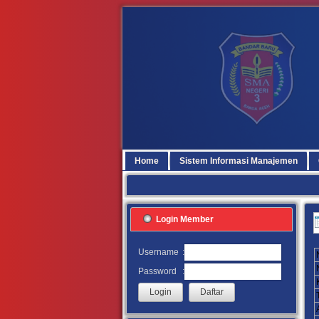
Home
Sistem Informasi Manajemen
Login Member
:
Username
:
Password