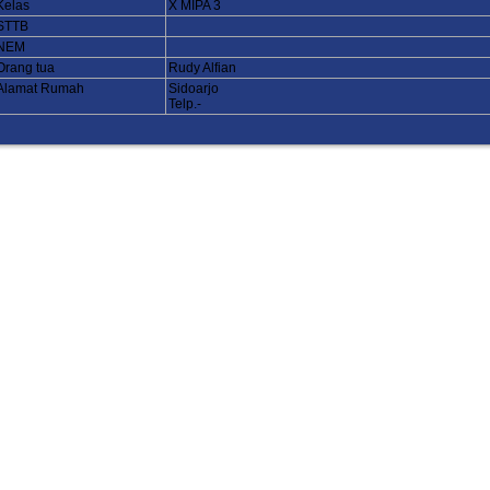
Kelas
X MIPA 3
STTB
NEM
Orang tua
Rudy Alfian
Alamat Rumah
Sidoarjo
Telp.-