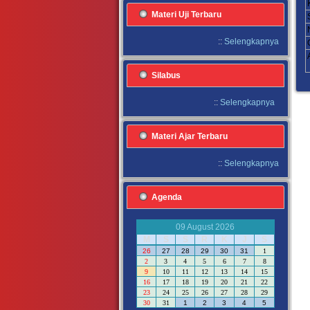
Materi Uji Terbaru
::
Selengkapnya
Silabus
::
Selengkapnya
Materi Ajar Terbaru
::
Selengkapnya
Agenda
09 August 2026
M
S
S
R
K
J
S
26
27
28
29
30
31
1
2
3
4
5
6
7
8
9
10
11
12
13
14
15
16
17
18
19
20
21
22
23
24
25
26
27
28
29
30
31
1
2
3
4
5