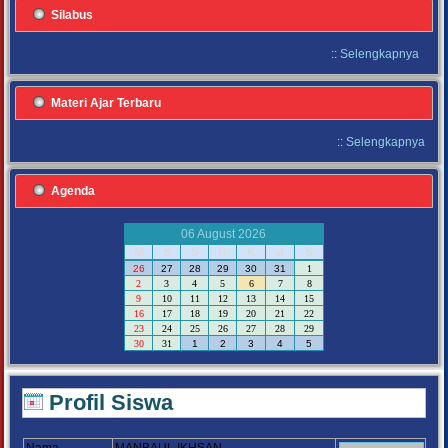
Silabus
::
Selengkapnya
Materi Ajar Terbaru
::
Selengkapnya
Agenda
06 August 2026
M
S
S
R
K
J
S
26
27
28
29
30
31
1
2
3
4
5
6
7
8
9
10
11
12
13
14
15
16
17
18
19
20
21
22
23
24
25
26
27
28
29
30
31
1
2
3
4
5
Profil Siswa