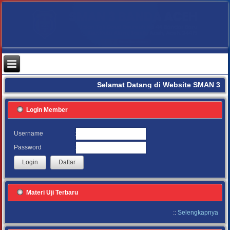
Selamat Datang di Website SMAN 3 B
Login Member
:
Username
:
Password
Materi Uji Terbaru
::
Selengkapnya