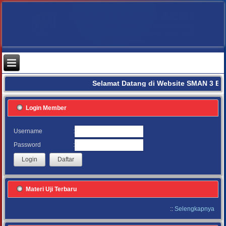
Selamat Datang di Website SMAN 3 BA
Login Member
:
Username
:
Password
Materi Uji Terbaru
::
Selengkapnya