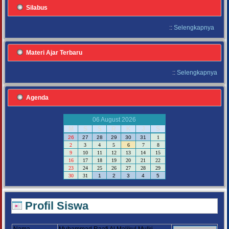
Silabus
::
Selengkapnya
Materi Ajar Terbaru
::
Selengkapnya
Agenda
06 August 2026
M
S
S
R
K
J
S
26
27
28
29
30
31
1
2
3
4
5
6
7
8
9
10
11
12
13
14
15
16
17
18
19
20
21
22
23
24
25
26
27
28
29
30
31
1
2
3
4
5
Profil Siswa