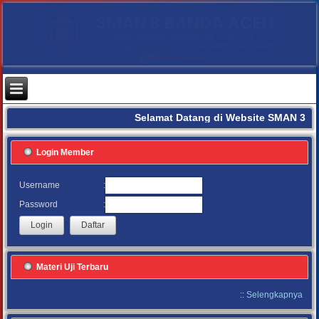
Selamat Datang di Website SMAN 3 B
Login Member
:
Username
:
Password
Materi Uji Terbaru
::
Selengkapnya