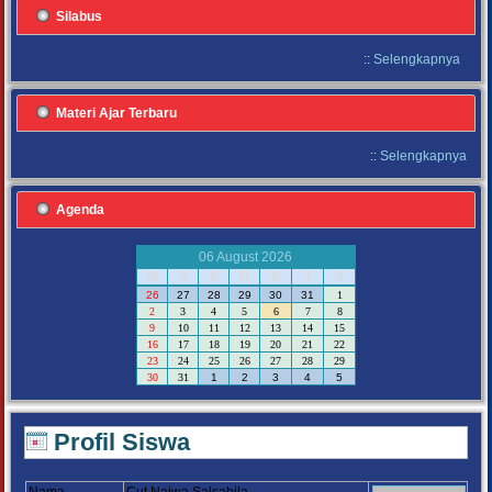
Silabus
::
Selengkapnya
Materi Ajar Terbaru
::
Selengkapnya
Agenda
06 August 2026
M
S
S
R
K
J
S
26
27
28
29
30
31
1
2
3
4
5
6
7
8
9
10
11
12
13
14
15
16
17
18
19
20
21
22
23
24
25
26
27
28
29
30
31
1
2
3
4
5
Profil Siswa