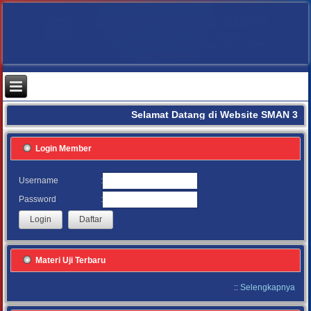
Selamat Datang di Website SMAN 3 B
Login Member
:
Username
:
Password
Materi Uji Terbaru
::
Selengkapnya