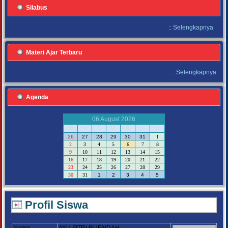
Silabus
::
Selengkapnya
Materi Ajar Terbaru
::
Selengkapnya
Agenda
06 August 2026
M
S
S
R
K
J
S
26
27
28
29
30
31
1
2
3
4
5
6
7
8
9
10
11
12
13
14
15
16
17
18
19
20
21
22
23
24
25
26
27
28
29
30
31
1
2
3
4
5
Profil Siswa