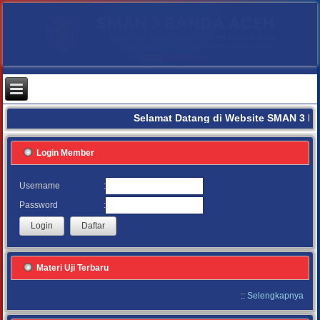
Selamat Datang di Website SMAN 3 B
Login Member
:
Username
:
Password
Materi Uji Terbaru
::
Selengkapnya