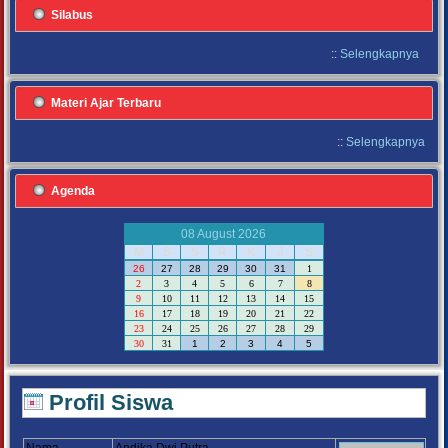
Silabus
::
Selengkapnya
Materi Ajar Terbaru
::
Selengkapnya
Agenda
08 August 2026
M
S
S
R
K
J
S
26
27
28
29
30
31
1
2
3
4
5
6
7
8
9
10
11
12
13
14
15
16
17
18
19
20
21
22
23
24
25
26
27
28
29
30
31
1
2
3
4
5
Profil Siswa