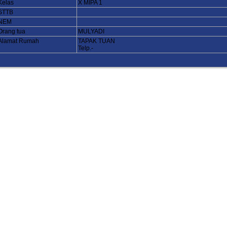
Kelas
X MIPA 1
STTB
NEM
Orang tua
MULYADI
Alamat Rumah
TAPAK TUAN
Telp.-