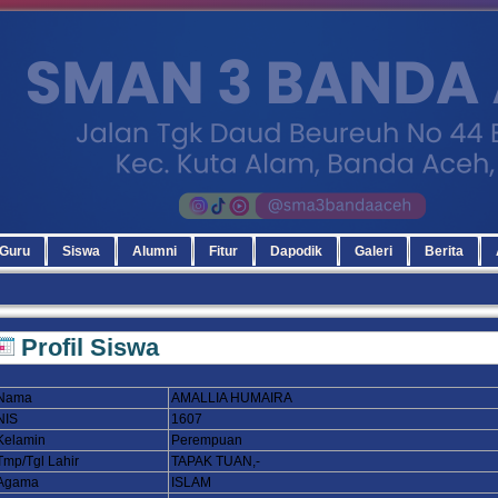
Guru
Siswa
Alumni
Fitur
Dapodik
Galeri
Berita
Profil Siswa
Nama
AMALLIA HUMAIRA
NIS
1607
Kelamin
Perempuan
Tmp/Tgl Lahir
TAPAK TUAN,-
Agama
ISLAM