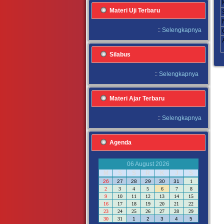
Materi Uji Terbaru
::
Selengkapnya
Silabus
::
Selengkapnya
Materi Ajar Terbaru
::
Selengkapnya
Agenda
06 August 2026
M
S
S
R
K
J
S
26
27
28
29
30
31
1
2
3
4
5
6
7
8
9
10
11
12
13
14
15
16
17
18
19
20
21
22
23
24
25
26
27
28
29
30
31
1
2
3
4
5