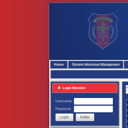
Home
Sistem Informasi Manajemen
Login Member
:
Username
:
Password