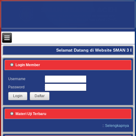
Selamat Datang di Website SMAN 3 BA
Login Member
:
Username
:
Password
Materi Uji Terbaru
::
Selengkapnya