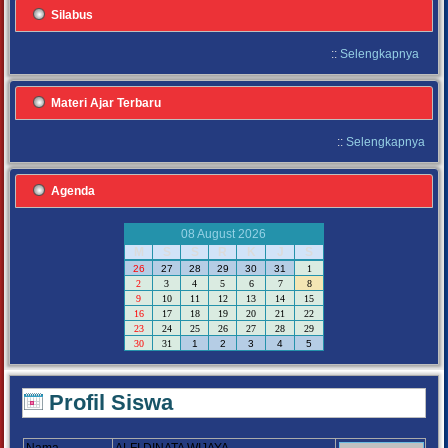
Silabus
::
Selengkapnya
Materi Ajar Terbaru
::
Selengkapnya
Agenda
08 August 2026
M
S
S
R
K
J
S
26
27
28
29
30
31
1
2
3
4
5
6
7
8
9
10
11
12
13
14
15
16
17
18
19
20
21
22
23
24
25
26
27
28
29
30
31
1
2
3
4
5
Profil Siswa