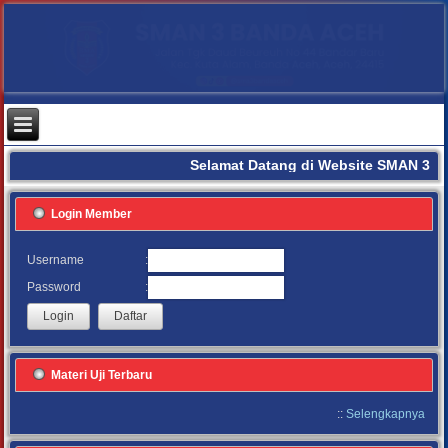
Selamat Datang di Website SMAN 3 B
Login Member
:
Username
:
Password
Materi Uji Terbaru
::
Selengkapnya