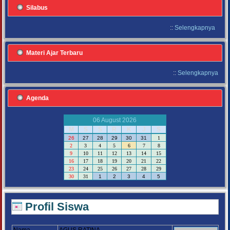
Silabus
::
Selengkapnya
Materi Ajar Terbaru
::
Selengkapnya
Agenda
06 August 2026
M
S
S
R
K
J
S
26
27
28
29
30
31
1
2
3
4
5
6
7
8
9
10
11
12
13
14
15
16
17
18
19
20
21
22
23
24
25
26
27
28
29
30
31
1
2
3
4
5
Profil Siswa