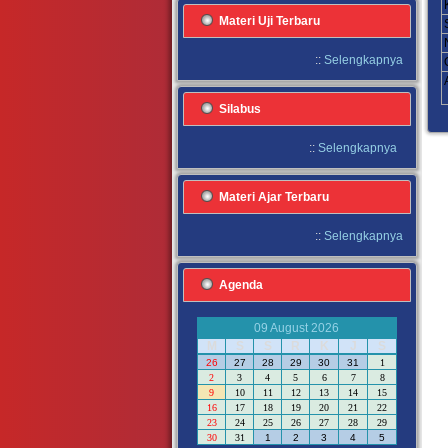
Materi Uji Terbaru
::
Selengkapnya
Silabus
::
Selengkapnya
Materi Ajar Terbaru
::
Selengkapnya
Agenda
09 August 2026
M
S
S
R
K
J
S
26
27
28
29
30
31
1
2
3
4
5
6
7
8
9
10
11
12
13
14
15
16
17
18
19
20
21
22
23
24
25
26
27
28
29
30
31
1
2
3
4
5