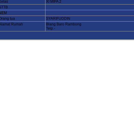
Kelas
XI MIPA 2
STTB
NEM
Orang tua
SYARIFUDDIN
Alamat Rumah
Blang Baro Rambong
Telp.-