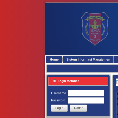
Home
Sistem Informasi Manajemen
Login Member
:
Username
:
Password