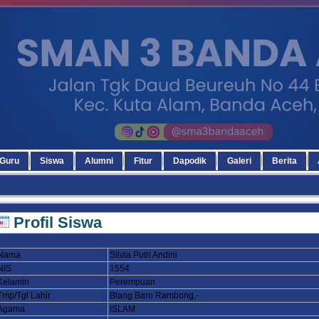
Guru
Siswa
Alumni
Fitur
Dapodik
Galeri
Berita
Profil Siswa
Nama
Silvia Putri Andini
NIS
1554
Kelamin
Perempuan
Tmp/Tgl Lahir
Blang Baro Rambong,-
Agama
ISLAM