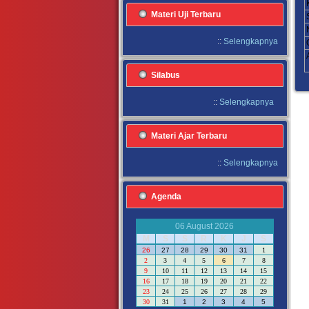
Materi Uji Terbaru
::
Selengkapnya
Silabus
::
Selengkapnya
Materi Ajar Terbaru
::
Selengkapnya
Agenda
06 August 2026
M
S
S
R
K
J
S
26
27
28
29
30
31
1
2
3
4
5
6
7
8
9
10
11
12
13
14
15
16
17
18
19
20
21
22
23
24
25
26
27
28
29
30
31
1
2
3
4
5