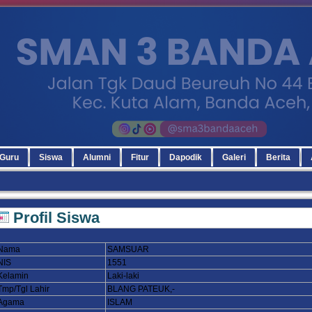
Guru
Siswa
Alumni
Fitur
Dapodik
Galeri
Berita
Profil Siswa
Nama
SAMSUAR
NIS
1551
Kelamin
Laki-laki
Tmp/Tgl Lahir
BLANG PATEUK,-
Agama
ISLAM