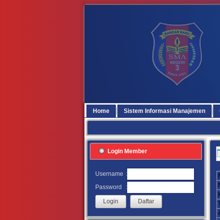
Home
Sistem Informasi Manajemen
Login Member
:
Username
:
Password