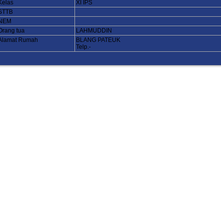
Kelas
XI IPS
STTB
NEM
Orang tua
LAHMUDDIN
Alamat Rumah
BLANG PATEUK
Telp.-