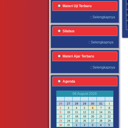
Materi Uji Terbaru
::
Selengkapnya
Silabus
::
Selengkapnya
Materi Ajar Terbaru
::
Selengkapnya
Agenda
06 August 2026
M
S
S
R
K
J
S
26
27
28
29
30
31
1
2
3
4
5
6
7
8
9
10
11
12
13
14
15
16
17
18
19
20
21
22
23
24
25
26
27
28
29
30
31
1
2
3
4
5