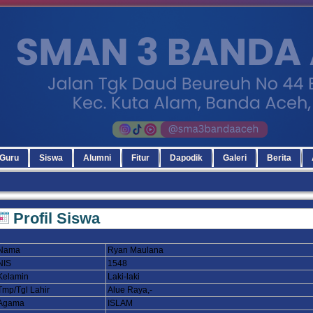
Guru
Siswa
Alumni
Fitur
Dapodik
Galeri
Berita
Profil Siswa
Nama
Ryan Maulana
NIS
1548
Kelamin
Laki-laki
Tmp/Tgl Lahir
Alue Raya,-
Agama
ISLAM