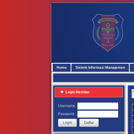
Home
Sistem Informasi Manajemen
Login Member
:
Username
:
Password