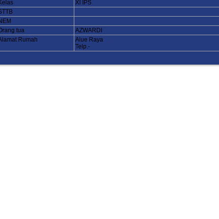
Kelas
XI IPS
STTB
NEM
Orang tua
AZWARDI
Alamat Rumah
Alue Raya
Telp.-