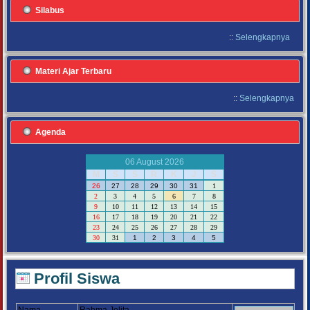
Silabus
::
Selengkapnya
Materi Ajar Terbaru
::
Selengkapnya
Agenda
06 August 2026
M
S
S
R
K
J
S
26
27
28
29
30
31
1
2
3
4
5
6
7
8
9
10
11
12
13
14
15
16
17
18
19
20
21
22
23
24
25
26
27
28
29
30
31
1
2
3
4
5
Profil Siswa