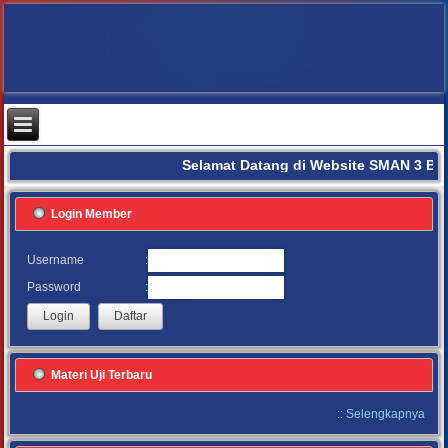
Selamat Datang di Website SMAN 3 BA
Login Member
:
Username
:
Password
Materi Uji Terbaru
::
Selengkapnya