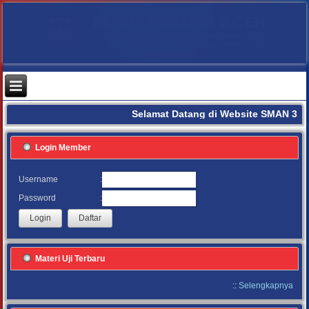
Selamat Datang di Website SMAN 3 B
Login Member
:
Username
:
Password
Materi Uji Terbaru
::
Selengkapnya