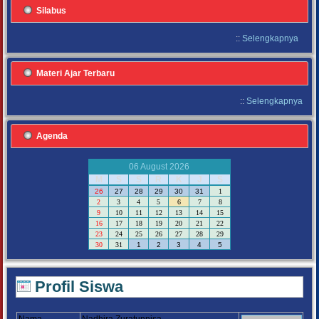
Silabus
::
Selengkapnya
Materi Ajar Terbaru
::
Selengkapnya
Agenda
06 August 2026
M
S
S
R
K
J
S
26
27
28
29
30
31
1
2
3
4
5
6
7
8
9
10
11
12
13
14
15
16
17
18
19
20
21
22
23
24
25
26
27
28
29
30
31
1
2
3
4
5
Profil Siswa