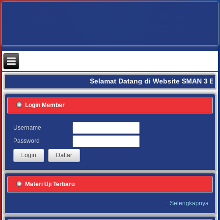
Selamat Datang di Website SMAN 3 BA
Login Member
:
Username
:
Password
Materi Uji Terbaru
::
Selengkapnya