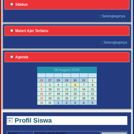
Silabus
::
Selengkapnya
Materi Ajar Terbaru
::
Selengkapnya
Agenda
06 August 2026
M
S
S
R
K
J
S
26
27
28
29
30
31
1
2
3
4
5
6
7
8
9
10
11
12
13
14
15
16
17
18
19
20
21
22
23
24
25
26
27
28
29
30
31
1
2
3
4
5
Profil Siswa