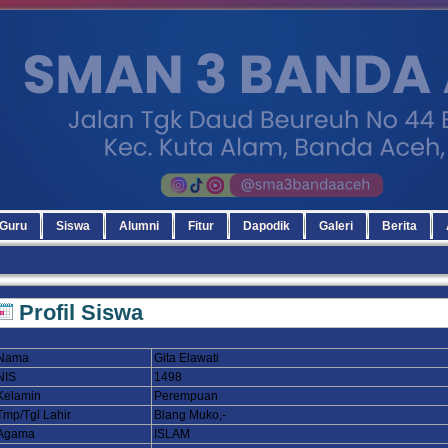
Guru
Siswa
Alumni
Fitur
Dapodik
Galeri
Berita
Profil Siswa
Nama
Gita Elawati
NIS
1498
Kelamin
Perempuan
Tmp/Tgl Lahir
Blang Muko,-
Agama
ISLAM