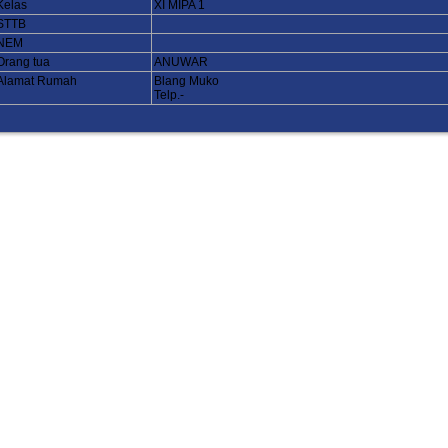
Kelas
XI MIPA 1
STTB
NEM
Orang tua
ANUWAR
Alamat Rumah
Blang Muko
Telp.-