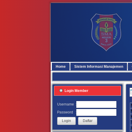
Home
Sistem Informasi Manajemen
Login Member
:
Username
:
Password