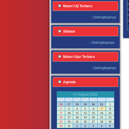
Materi Uji Terbaru
::
Selengkapnya
Silabus
::
Selengkapnya
Materi Ajar Terbaru
::
Selengkapnya
Agenda
07 August 2026
M
S
S
R
K
J
S
26
27
28
29
30
31
1
2
3
4
5
6
7
8
9
10
11
12
13
14
15
16
17
18
19
20
21
22
23
24
25
26
27
28
29
30
31
1
2
3
4
5