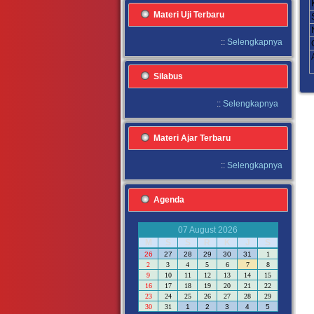
Materi Uji Terbaru
::
Selengkapnya
Silabus
::
Selengkapnya
Materi Ajar Terbaru
::
Selengkapnya
Agenda
07 August 2026
M
S
S
R
K
J
S
26
27
28
29
30
31
1
2
3
4
5
6
7
8
9
10
11
12
13
14
15
16
17
18
19
20
21
22
23
24
25
26
27
28
29
30
31
1
2
3
4
5