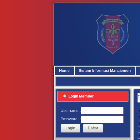
Home
Sistem Informasi Manajemen
Login Member
:
Username
:
Password