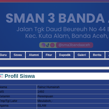
Guru
Siswa
Alumni
Fitur
Dapodik
Galeri
Berita
Profil Siswa
Nama
Fairuz Humairah
NIS
1492
Kelamin
Perempuan
Tmp/Tgl Lahir
Meulaboh,-
Agama
ISLAM