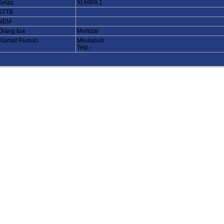
Kelas
XI MIPA 1
STTB
NEM
Orang tua
Munizal
Alamat Rumah
Meulaboh
Telp.-