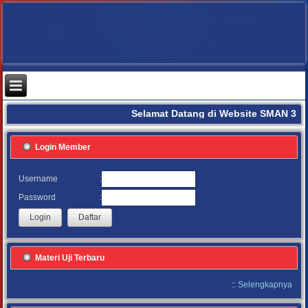
Selamat Datang di Website SMAN 3 B
Login Member
:
Username
:
Password
Materi Uji Terbaru
::
Selengkapnya