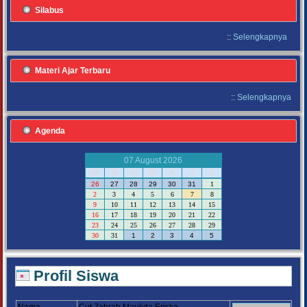
Silabus
::
Selengkapnya
Materi Ajar Terbaru
::
Selengkapnya
Agenda
07 August 2026
M
S
S
R
K
J
S
26
27
28
29
30
31
1
2
3
4
5
6
7
8
9
10
11
12
13
14
15
16
17
18
19
20
21
22
23
24
25
26
27
28
29
30
31
1
2
3
4
5
Profil Siswa