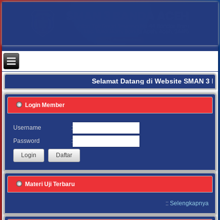
Selamat Datang di Website SMAN 3 B
Login Member
:
Username
:
Password
Materi Uji Terbaru
::
Selengkapnya