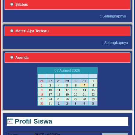
Silabus
::
Selengkapnya
Materi Ajar Terbaru
::
Selengkapnya
Agenda
07 August 2026
M
S
S
R
K
J
S
26
27
28
29
30
31
1
2
3
4
5
6
7
8
9
10
11
12
13
14
15
16
17
18
19
20
21
22
23
24
25
26
27
28
29
30
31
1
2
3
4
5
Profil Siswa