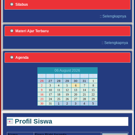
Silabus
::
Selengkapnya
Materi Ajar Terbaru
::
Selengkapnya
Agenda
06 August 2026
M
S
S
R
K
J
S
26
27
28
29
30
31
1
2
3
4
5
6
7
8
9
10
11
12
13
14
15
16
17
18
19
20
21
22
23
24
25
26
27
28
29
30
31
1
2
3
4
5
Profil Siswa