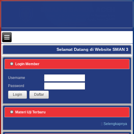
Selamat Datang di Website SMAN 3 B
Login Member
:
Username
:
Password
Materi Uji Terbaru
::
Selengkapnya