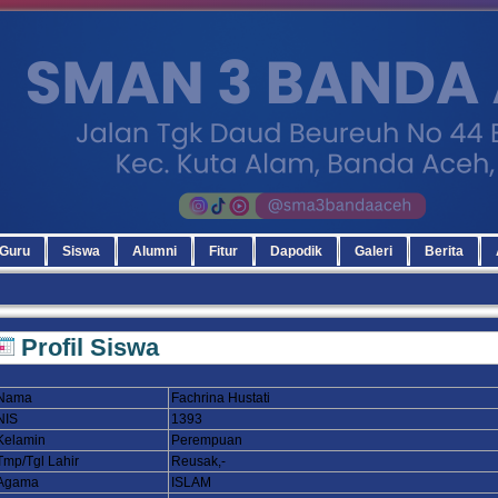
Guru
Siswa
Alumni
Fitur
Dapodik
Galeri
Berita
Profil Siswa
Nama
Fachrina Hustati
NIS
1393
Kelamin
Perempuan
Tmp/Tgl Lahir
Reusak,-
Agama
ISLAM