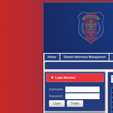
Home
Sistem Informasi Manajemen
Login Member
:
Username
:
Password