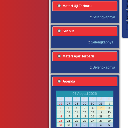
Materi Uji Terbaru
::
Selengkapnya
Silabus
::
Selengkapnya
Materi Ajar Terbaru
::
Selengkapnya
Agenda
07 August 2026
M
S
S
R
K
J
S
26
27
28
29
30
31
1
2
3
4
5
6
7
8
9
10
11
12
13
14
15
16
17
18
19
20
21
22
23
24
25
26
27
28
29
30
31
1
2
3
4
5