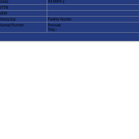
Kelas
XII MIPA 2
STTB
NEM
Orang tua
Fadhly Nurdin
Alamat Rumah
Reusak
Telp.-