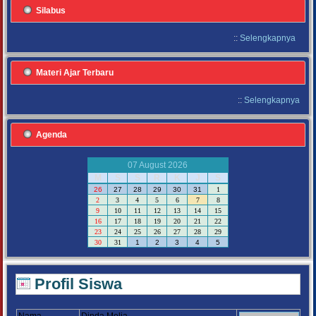
Silabus
::
Selengkapnya
Materi Ajar Terbaru
::
Selengkapnya
Agenda
07 August 2026
M
S
S
R
K
J
S
26
27
28
29
30
31
1
2
3
4
5
6
7
8
9
10
11
12
13
14
15
16
17
18
19
20
21
22
23
24
25
26
27
28
29
30
31
1
2
3
4
5
Profil Siswa