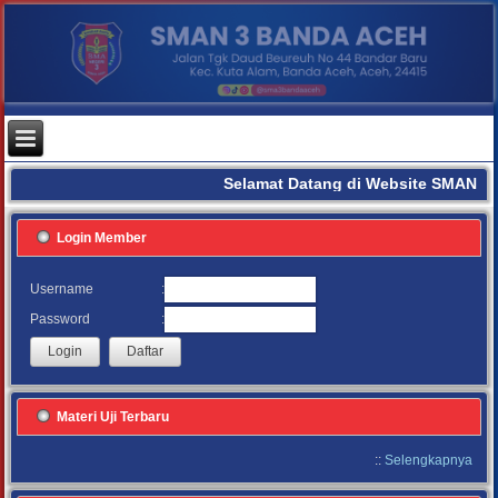
Selamat Datang di Website SMAN 3
Login Member
:
Username
:
Password
Materi Uji Terbaru
::
Selengkapnya