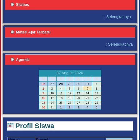
Silabus
::
Selengkapnya
Materi Ajar Terbaru
::
Selengkapnya
Agenda
07 August 2026
M
S
S
R
K
J
S
26
27
28
29
30
31
1
2
3
4
5
6
7
8
9
10
11
12
13
14
15
16
17
18
19
20
21
22
23
24
25
26
27
28
29
30
31
1
2
3
4
5
Profil Siswa