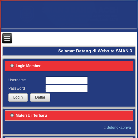
Selamat Datang di Website SMAN 3 B
Login Member
:
Username
:
Password
Materi Uji Terbaru
::
Selengkapnya