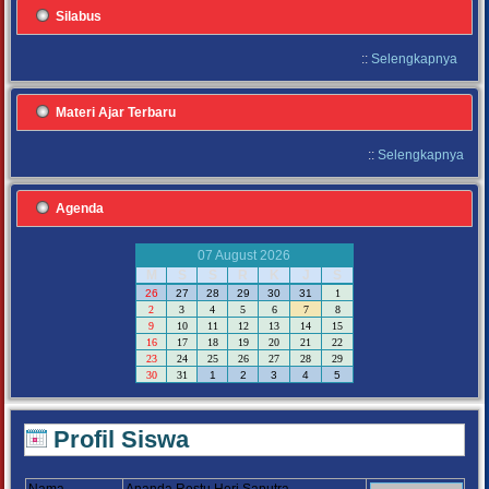
Silabus
::
Selengkapnya
Materi Ajar Terbaru
::
Selengkapnya
Agenda
07 August 2026
M
S
S
R
K
J
S
26
27
28
29
30
31
1
2
3
4
5
6
7
8
9
10
11
12
13
14
15
16
17
18
19
20
21
22
23
24
25
26
27
28
29
30
31
1
2
3
4
5
Profil Siswa