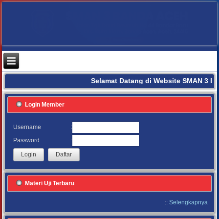
Selamat Datang di Website SMAN 3 B
Login Member
:
Username
:
Password
Materi Uji Terbaru
::
Selengkapnya