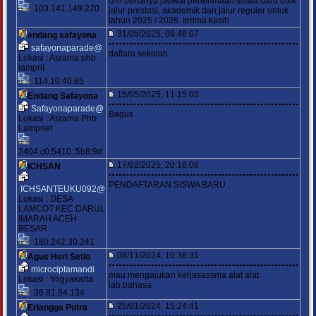
Izin bertanya jadwal penerimaan siswa baru baik
103.141.149.220
jalur prestasi, akademik dan jalur reguler untuk
tahun 2025 / 2026. terima kasih
31/05/2025, 09:48:07
endang safayona
safayonaparade@
daftara sekolah
Lokasi : Asrama phb
lamprit
114.10.40.85
15/05/2025, 11:15:03
Endang Safayona
Safayonaparade@
Bagus
Lokasi : Asrama Phb
Lampriet
2404:c0:5410::5b8:9d
17/02/2025, 20:18:08
ICHSAN
PENDAFTARAN SISWA BARU
ICHSANTEUKU092@
Lokasi : DESA
LAMCOT KEC DARUL
IMARAH ACEH
BESAR
180.242.30.241
08/11/2024, 10:38:31
Agus Heri Setio
microciptamandi
mau mengajukan kerjasassma alat alat
Lokasi : Yogyakarta
lab.bahasa
36.81.54.134
25/01/2024, 15:24:41
Erlangga Putra