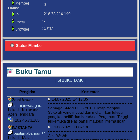
Member
: 0
Online
: 216.73.216.199
IP
: -
Proxy
: Safari
Browser
Status Member
Buku Tamu
|
ISI BUKU TAMU
|
Pengirim
Komentar
14/07/2025, 14:12:35
Zaini Anwar
zainianwaragara
Semoga SMANTIG B.ACEH Tetap menjadi
Lokasi : Kutacane_
Sekolah yang inovatf dan melahirkan lulusan
Aceh Tenggara
yang konpetitif dan berada di Perguruan Tinggi
202.46.73.105
terkemuka di Nasioanal maupun Internasioanl.
12/06/2025, 11:09:19
BASTANTA
bastantabangun@
Ass. Wr.Wb.
Lokasi : Mata Ie