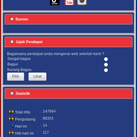
Banner
Jajak Pendapat
Bagaimana pendapat anda mengenai web sekolah kami ?
Sangat bagus
Bagus
Kurang Bagus
Lihat
Statistik
: 147664
Total Hits
: 88353
Pengunjung
: 14
Hari ini
: 117
Hits hari ini