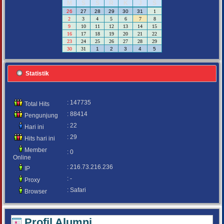
M
S
S
R
K
J
S
26
27
28
29
30
31
1
2
3
4
5
6
7
8
9
10
11
12
13
14
15
16
17
18
19
20
21
22
23
24
25
26
27
28
29
30
31
1
2
3
4
5
Statistik
: 147735
Total Hits
: 88414
Pengunjung
: 22
Hari ini
: 29
Hits hari ini
Member
: 0
Online
: 216.73.216.236
IP
: -
Proxy
: Safari
Browser
Profil Alumni