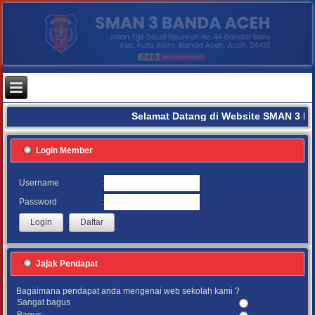
Selamat Datang di Website SMAN 3 BA
Login Member
:
Username
:
Password
Jajak Pendapat
Bagaimana pendapat anda mengenai web sekolah kami ?
Sangat bagus